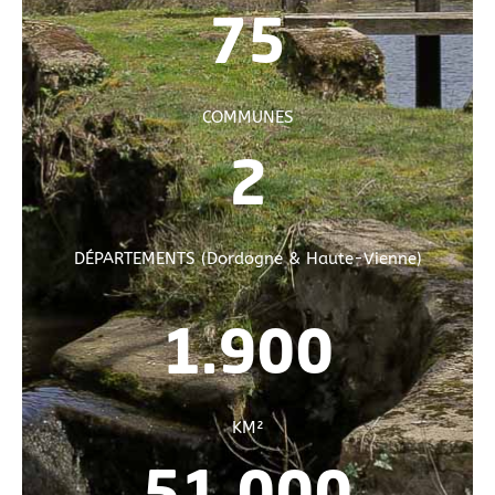
75
COMMUNES
2
DÉPARTEMENTS (Dordogne & Haute-Vienne)
1.900
KM²